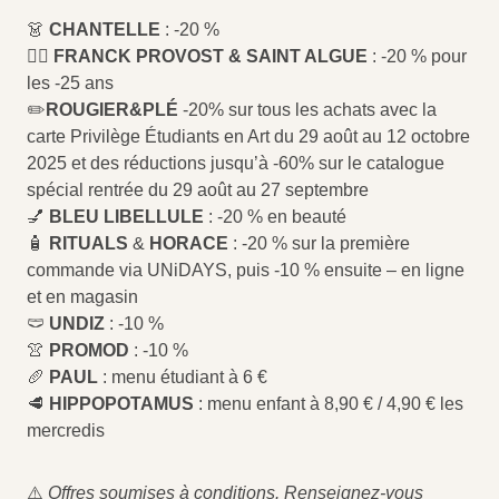
👗
CHANTELLE
: -20 %
💇‍♀️
FRANCK PROVOST & SAINT ALGUE
: -20 % pour
les -25 ans
✏️
ROUGIER&PLÉ
-20% sur tous les achats avec la
carte Privilège Étudiants en Art du 29 août au 12 octobre
2025 et des réductions jusqu’à -60% sur le catalogue
spécial rentrée du 29 août au 27 septembre
💅
BLEU LIBELLULE
: -20 % en beauté
🧴
RITUALS
&
HORACE
: -20 % sur la première
commande via UNiDAYS, puis -10 % ensuite – en ligne
et en magasin
🩲
UNDIZ
: -10 %
👚
PROMOD
: -10 %
🥖
PAUL
: menu étudiant à 6 €
🥩
HIPPOPOTAMUS
: menu enfant à 8,90 € / 4,90 € les
mercredis
⚠️
Offres soumises à conditions. Renseignez-vous